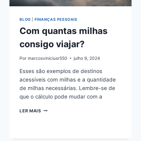
BLOG
|
FINANÇAS PESSOAIS
Com quantas milhas
consigo viajar?
Por
marcosviniciusr550
julho 9, 2024
Esses são exemplos de destinos
acessíveis com milhas e a quantidade
de milhas necessárias. Lembre-se de
que o cálculo pode mudar com a
COM
LER MAIS
QUANTAS
MILHAS
CONSIGO
VIAJAR?