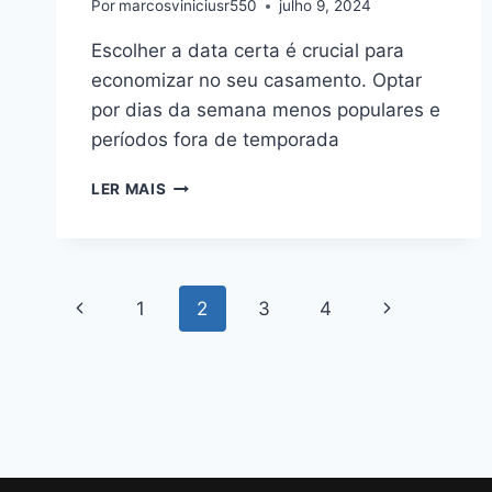
Por
marcosviniciusr550
julho 9, 2024
Escolher a data certa é crucial para
economizar no seu casamento. Optar
por dias da semana menos populares e
períodos fora de temporada
COMO
LER MAIS
ECONOMIZAR
NO
CASAMENTO
EM
Navegação
18
Página
Página
1
2
3
4
DICAS
da
Anterior
Seguinte
Página