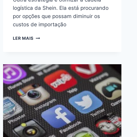
logística da Shein. Ela está procurando
por opções que possam diminuir os
custos de importação
COMO
LER MAIS
FICA
A
TAXA
DA
SHEIN
APÓS
NOVAS
REGRAS?