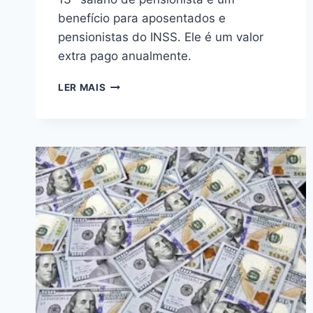
benefício para aposentados e
pensionistas do INSS. Ele é um valor
extra pago anualmente.
SAIBA
LER MAIS
TUDO
SOBRE
O
13º
DE
PENSIONISTA
EM
2024