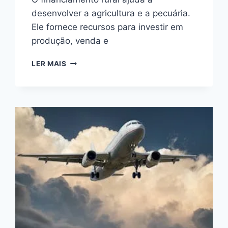
desenvolver a agricultura e a pecuária.
Ele fornece recursos para investir em
produção, venda e
FINANCIAMENTO
LER MAIS
RURAL:
O
QUE
É
E
QUEM
PODE
SE
BENEFICIAR