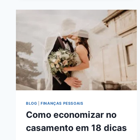
VOCÊ
NÃO
DEVERIA
INVESTIR
APENAS
EM
DÓLARES
BLOG
|
FINANÇAS PESSOAIS
Como economizar no
casamento em 18 dicas