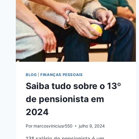
CARTÃO
DE
CRÉDITO
BLOG
|
FINANÇAS PESSOAIS
Saiba tudo sobre o 13º
de pensionista em
2024
Por
marcosviniciusr550
julho 9, 2024
13º salário de pensionista é um