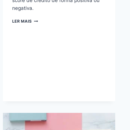
score de crédito de forma positiva ou
negativa.
CONTRATAR
LER MAIS
CONSÓRCIO
AUMENTA
O
SCORE?