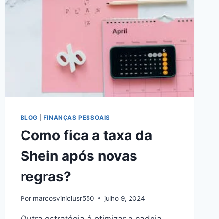
BLOG
|
FINANÇAS PESSOAIS
Como fica a taxa da
Shein após novas
regras?
Por
marcosviniciusr550
julho 9, 2024
Outra estratégia é otimizar a cadeia