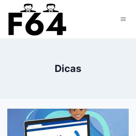
Pular
para
o
Conteúdo
Dicas