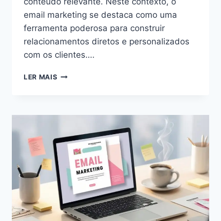
conteúdo relevante. Neste contexto, o
email marketing se destaca como uma
ferramenta poderosa para construir
relacionamentos diretos e personalizados
com os clientes….
COMO
LER MAIS
ENVIAR
EMAIL
MARKETING:
GUIA
COMPLETO
PARA
INICIANTES