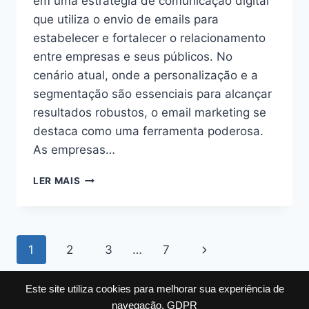
em uma estratégia de comunicação digital
que utiliza o envio de emails para
estabelecer e fortalecer o relacionamento
entre empresas e seus públicos. No
cenário atual, onde a personalização e a
segmentação são essenciais para alcançar
resultados robustos, o email marketing se
destaca como uma ferramenta poderosa.
As empresas…
EMAIL
LER MAIS
MARKETING:
O
QUE
É
Navegação
Página
1
2
3
…
7
TESTE
A/B
da
Seguinte
E
Este site utiliza cookies para melhorar sua experiência de
COMO
Página
navegação.
GDPR
IMPLEMENTÁ-