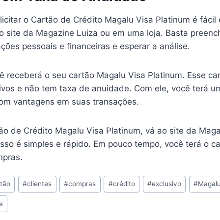
icitar o Cartão de Crédito Magalu Visa Platinum é fácil
no site da Magazine Luiza ou em uma loja. Basta preenc
ões pessoais e financeiras e esperar a análise.
ê receberá o seu cartão Magalu Visa Platinum. Esse car
sivos e não tem taxa de anuidade. Com ele, você terá u
com vantagens em suas transações.
ão de Crédito Magalu Visa Platinum, vá ao site da Maga
sso é simples e rápido. Em pouco tempo, você terá o ca
mpras.
tão
#
clientes
#
compras
#
crédito
#
exclusivo
#
Magal
a