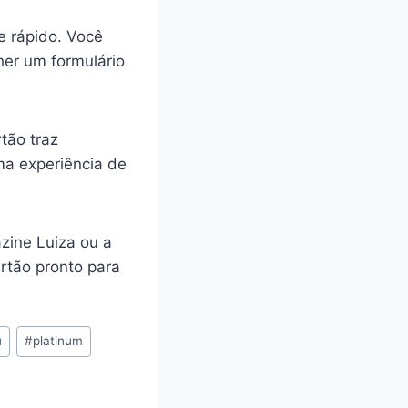
 e rápido. Você
her um formulário
tão traz
ma experiência de
zine Luiza ou a
rtão pronto para
u
#
platinum