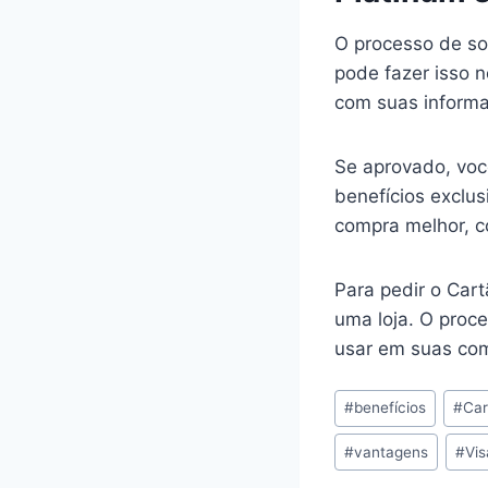
O processo de sol
pode fazer isso 
com suas informaç
Se aprovado, voc
benefícios exclu
compra melhor, 
Para pedir o Cart
uma loja. O proce
usar em suas co
Tags
#
benefícios
#
Car
do
#
vantagens
#
Vis
Post: