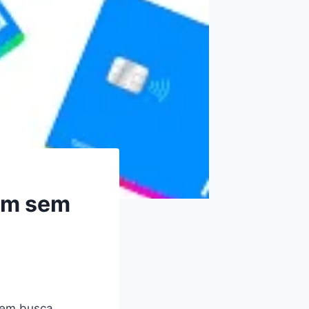
num sem
uem busca