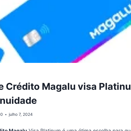
e Crédito Magalu visa Plati
anuidade
50
julho 7, 2024
dito Magalu
Visa Platinum é uma ótima escolha para q