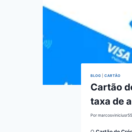
BLOG
|
CARTÃO
Cartão d
taxa de 
Por
marcosviniciusr5
O
Cartão de Cré