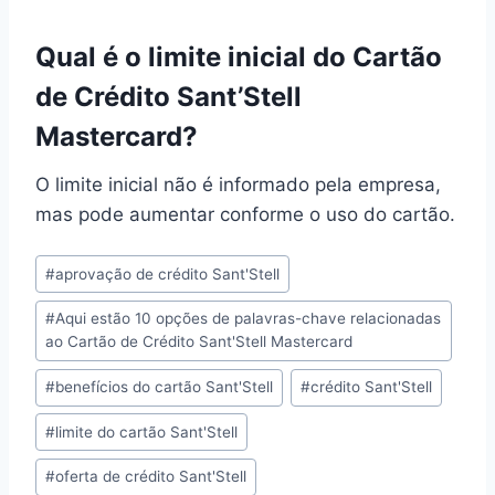
Qual é o limite inicial do Cartão
de Crédito Sant’Stell
Mastercard?
O limite inicial não é informado pela empresa,
mas pode aumentar conforme o uso do cartão.
Tags
#
aprovação de crédito Sant'Stell
do
#
Aqui estão 10 opções de palavras-chave relacionadas
Post:
ao Cartão de Crédito Sant'Stell Mastercard
#
benefícios do cartão Sant'Stell
#
crédito Sant'Stell
#
limite do cartão Sant'Stell
#
oferta de crédito Sant'Stell