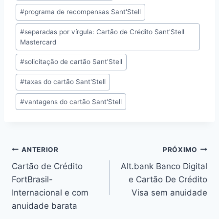
#
programa de recompensas Sant'Stell
#
separadas por vírgula: Cartão de Crédito Sant'Stell
Mastercard
#
solicitação de cartão Sant'Stell
#
taxas do cartão Sant'Stell
#
vantagens do cartão Sant'Stell
Navegação
ANTERIOR
PRÓXIMO
Cartão de Crédito
Alt.bank Banco Digital
de
FortBrasil-
e Cartão De Crédito
Post
Internacional e com
Visa sem anuidade
anuidade barata