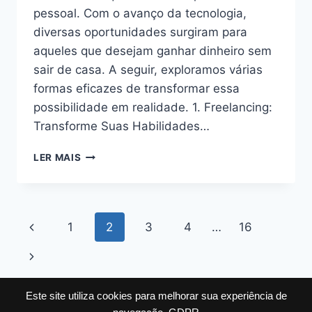
pessoal. Com o avanço da tecnologia,
diversas oportunidades surgiram para
aqueles que desejam ganhar dinheiro sem
sair de casa. A seguir, exploramos várias
formas eficazes de transformar essa
possibilidade em realidade. 1. Freelancing:
Transforme Suas Habilidades…
COMO
LER MAIS
GANHAR
DINHEIRO
TRABALHANDO
EM
Navegação
Página
1
2
3
4
…
16
CASA:
GUIA
da
Anterior
Página
COMPLETO
PARA
Página
Seguinte
2024
Este site utiliza cookies para melhorar sua experiência de