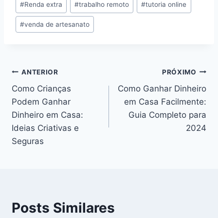
#
Renda extra
#
trabalho remoto
#
tutoria online
#
venda de artesanato
Navegação
ANTERIOR
PRÓXIMO
Como Crianças
Como Ganhar Dinheiro
de
Podem Ganhar
em Casa Facilmente:
Post
Dinheiro em Casa:
Guia Completo para
Ideias Criativas e
2024
Seguras
Posts Similares