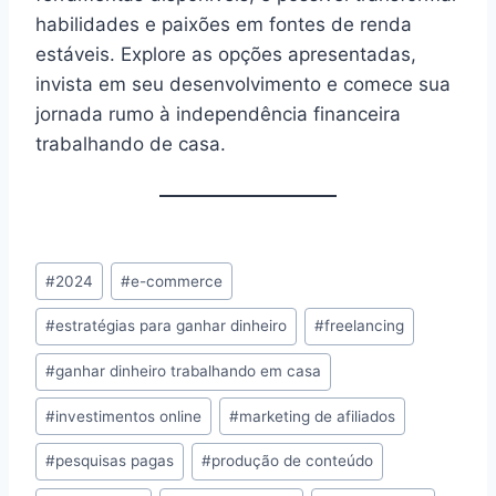
habilidades e paixões em fontes de renda
estáveis. Explore as opções apresentadas,
invista em seu desenvolvimento e comece sua
jornada rumo à independência financeira
trabalhando de casa.
Tags
#
2024
#
e-commerce
do
#
estratégias para ganhar dinheiro
#
freelancing
Post:
#
ganhar dinheiro trabalhando em casa
#
investimentos online
#
marketing de afiliados
#
pesquisas pagas
#
produção de conteúdo