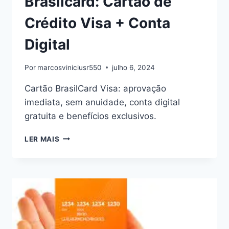
Brasilcard: Cartão de
Crédito Visa + Conta
Digital
Por
marcosviniciusr550
julho 6, 2024
Cartão BrasilCard Visa: aprovação
imediata, sem anuidade, conta digital
gratuita e benefícios exclusivos.
BRASILCARD:
LER MAIS
CARTÃO
DE
CRÉDITO
VISA
+
CONTA
DIGITAL