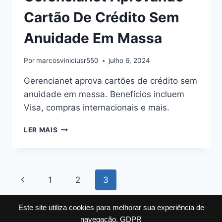
Cartão De Crédito Sem
Anuidade Em Massa
Por
marcosviniciusr550
julho 6, 2024
Gerencianet aprova cartões de crédito sem
anuidade em massa. Benefícios incluem
Visa, compras internacionais e mais.
GERENCIANET
LER MAIS
APROVANDO
CARTÃO
DE
CRÉDITO
Navegação
Página
1
2
3
SEM
ANUIDADE
da
Anterior
EM
Este site utiliza cookies para melhorar sua experiência de
MASSA
Página
navegação.
GDPR