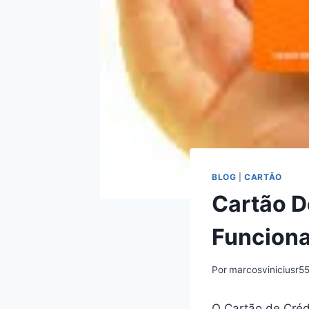
BLOG
|
CARTÃO
Cartão D
Funcion
Por
marcosviniciusr5
O Cartão de Créd