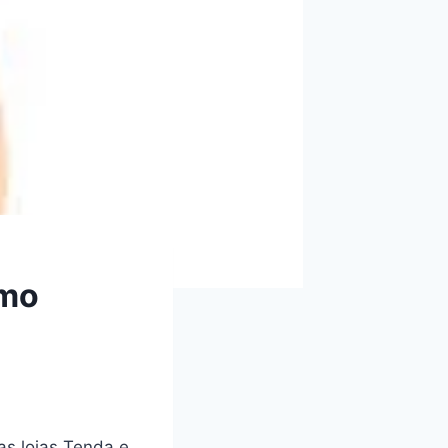
omo
as lojas Tenda e