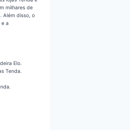
em milhares de
. Além disso, o
 e a
deira Elo.
as Tenda.
enda.