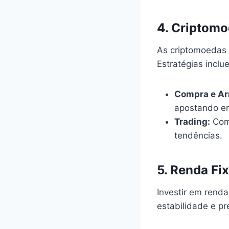
4.
Criptomo
As criptomoedas 
Estratégias inclu
Compra e A
apostando em
Trading:
Comp
tendências.
5.
Renda Fix
Investir em renda
estabilidade e pr