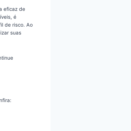
a eficaz de
veis, é
l de risco. Ao
izar suas
ntinue
fira: