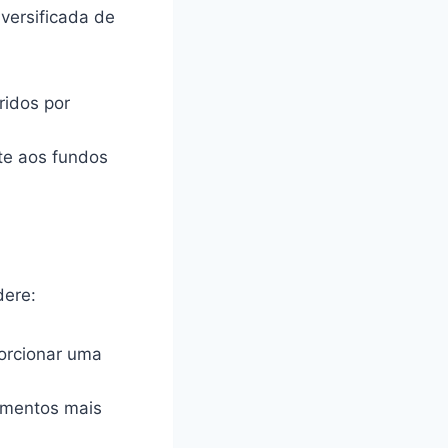
versificada de
ridos por
te aos fundos
dere:
orcionar uma
imentos mais