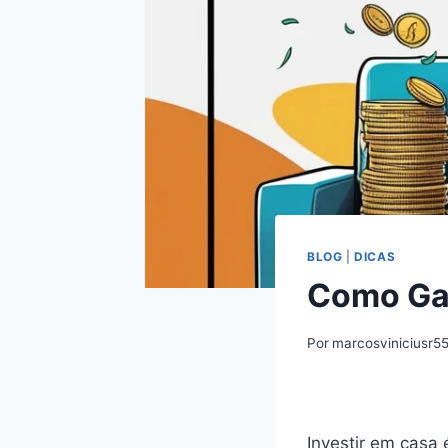
BLOG
|
DICAS
Como Gan
Por
marcosviniciusr5
Investir em casa