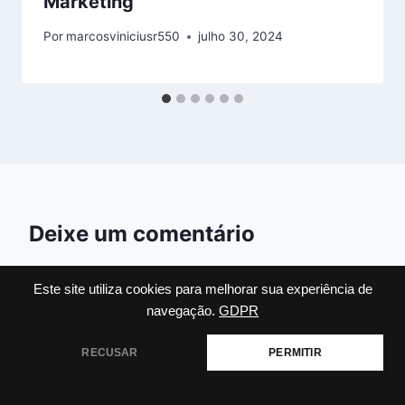
Marketing
Por
marcosviniciusr550
julho 30, 2024
Deixe um comentário
O seu endereço de e-mail não será publicado.
Campos
obrigatórios são marcados com
*
Este site utiliza cookies para melhorar sua experiência de
navegação.
GDPR
Comentário
*
RECUSAR
PERMITIR