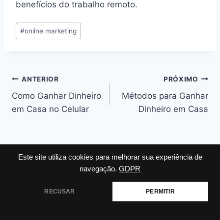
benefícios do trabalho remoto.
Tags
#
online marketing
do
Post:
Navegação
ANTERIOR
PRÓXIMO
Como Ganhar Dinheiro
Métodos para Ganhar
de
em Casa no Celular
Dinheiro em Casa
Post
Deixe um comentário
Este site utiliza cookies para melhorar sua experiência de
navegação.
GDPR
O seu endereço de e-mail não será publicado.
Campos
obrigatórios são marcados com
*
RECUSAR
PERMITIR
Comentário
*