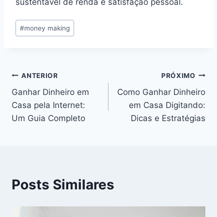
sustentável de renda e satisfação pessoal.
Tags
#
money making
do
Post:
Navegação
ANTERIOR
PRÓXIMO
Ganhar Dinheiro em
Como Ganhar Dinheiro
de
Casa pela Internet:
em Casa Digitando:
Post
Um Guia Completo
Dicas e Estratégias
Posts Similares