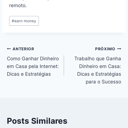
remoto.
Tags
#
earn money
do
Post:
Navegação
ANTERIOR
PRÓXIMO
Como Ganhar Dinheiro
Trabalho que Ganha
de
em Casa pela Internet:
Dinheiro em Casa:
Post
Dicas e Estratégias
Dicas e Estratégias
para o Sucesso
Posts Similares