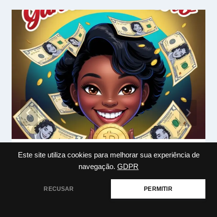
Este site utiliza cookies para melhorar sua experiência de
O Que Fazer Para Ganhar Dinheiro
navegação.
GDPR
em Casa
RECUSAR
PERMITIR
Por
marcosviniciusr550
julho 24, 2024