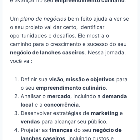
e avançar no seu
empreendimento culinário
.
Um
plano de negócios
bem feito ajuda a ver se
o seu projeto vai dar certo, identificar
oportunidades e desafios. Ele mostra o
caminho para o crescimento e sucesso do seu
negócio de lanches caseiros
. Nessa jornada,
você vai:
Definir sua
visão, missão e objetivos
para
o seu
empreendimento culinário
.
Analisar o
mercado
, incluindo a
demanda
local
e a
concorrência
.
Desenvolver estratégias de
marketing
e
vendas
para alcançar seu público.
Projetar as
finanças
do seu
negócio de
lanches caseiros
, incluindo custos e