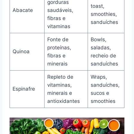
gorduras
toast,
Abacate
saudáveis,
smoothies,
fibras e
sanduíches
vitaminas
Fonte de
Bowls,
proteínas,
saladas,
Quinoa
fibras e
recheio de
minerais
sanduíches
Repleto de
Wraps,
vitaminas,
sanduíches,
Espinafre
minerais e
sucos e
antioxidantes
smoothies