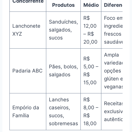
Concorrente
Produtos
Médio
Diferencia
R$
Foco em
Sanduíches,
Lanchonete
12,00
ingrediente
salgados,
XYZ
– R$
frescos e
sucos
20,00
saudáveis
Ampla
R$
variedade 
Pães, bolos,
5,00 –
Padaria ABC
opções se
salgados
R$
glúten e
15,00
veganas
Lanches
R$
Receitas
Empório da
caseiros,
8,00 –
exclusivas 
Família
sucos,
R$
autênticas
sobremesas
18,00