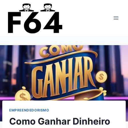
Pular
para
o
Conteúdo
EMPREENDEDORISMO
Como Ganhar Dinheiro