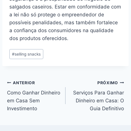
salgados caseiros. Estar em conformidade com
a lei não só protege o empreendedor de
possíveis penalidades, mas também fortalece
a confiança dos consumidores na qualidade
dos produtos oferecidos.
Tags
#
selling snacks
do
Post:
Navegação
ANTERIOR
PRÓXIMO
Como Ganhar Dinheiro
Serviços Para Ganhar
de
em Casa Sem
Dinheiro em Casa: O
Post
Investimento
Guia Definitivo