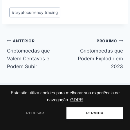
Tags
#
cryptocurrency trading
do
Post:
Navegação
ANTERIOR
PRÓXIMO
Criptomoedas que
Criptomoedas que
de
Valem Centavos e
Podem Explodir em
Post
Podem Subir
2023
Este site utiliza cookies para melhorar sua experiência de
navegação.
GDPR
Posts Similares
RECUSAR
PERMITIR