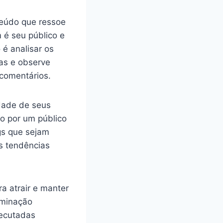
teúdo que ressoe
 é seu público e
 é analisar os
ias e observe
 comentários.
idade de seus
o por um público
gs que sejam
s tendências
a atrair e manter
uminação
xecutadas