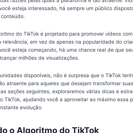
 das razões pelas quais a plataforma é tão atraente. 
você esteja interessado, há sempre um público dispost
u conteúdo.
goritmo do TikTok é projetado para promover vídeos co
relevância, em vez de apenas na popularidade do criado
você esteja começando, há uma chance real de que se
 alcançar milhões de visualizações.
unidades disponíveis, não é surpresa que o TikTok ten
ão atraente para aqueles que desejam transformar su
as seções seguintes, exploraremos várias dicas e estra
no TikTok, ajudando você a aproveitar ao máximo essa 
nstante evolução.
o o Algoritmo do TikTok