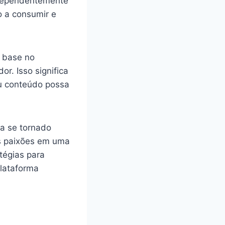
Independentemente
o a consumir e
m base no
r. Isso significa
u conteúdo possa
ha se tornado
as paixões em uma
tégias para
plataforma