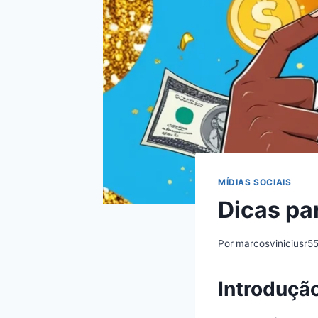
MÍDIAS SOCIAIS
Dicas pa
Por
marcosviniciusr5
Introduçã