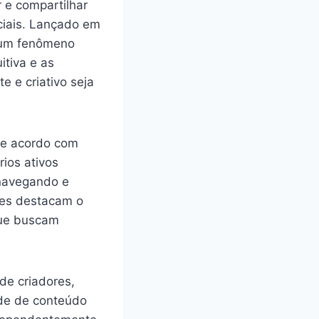
r e compartilhar
ciais. Lançado em
 um fenômeno
itiva e as
 e criativo seja
De acordo com
rios ativos
 navegando e
tes destacam o
que buscam
de criadores,
ade de conteúdo