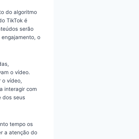
to do algoritmo
do TikTok é
nteúdos serão
e engajamento, o
das,
vam o vídeo.
 o vídeo,
a interagir com
e dos seus
anto tempo os
r a atenção do