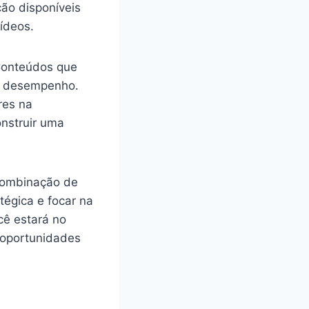
ão disponíveis
ídeos.
 Conteúdos que
om desempenho.
res na
onstruir uma
 combinação de
tégica e focar na
cê estará no
 oportunidades