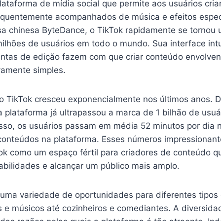
ataforma de mídia social que permite aos usuários cria
requentemente acompanhados de música e efeitos espe
a chinesa ByteDance, o TikTok rapidamente se tornou
milhões de usuários em todo o mundo. Sua interface intu
ntas de edição fazem com que criar conteúdo envolvente
ivamente simples.
o TikTok cresceu exponencialmente nos últimos anos. 
 plataforma já ultrapassou a marca de 1 bilhão de usuá
sso, os usuários passam em média 52 minutos por dia
conteúdos na plataforma. Esses números impressionan
Tok como um espaço fértil para criadores de conteúdo 
abilidades e alcançar um público mais amplo.
 uma variedade de oportunidades para diferentes tipos 
 e músicos até cozinheiros e comediantes. A diversid