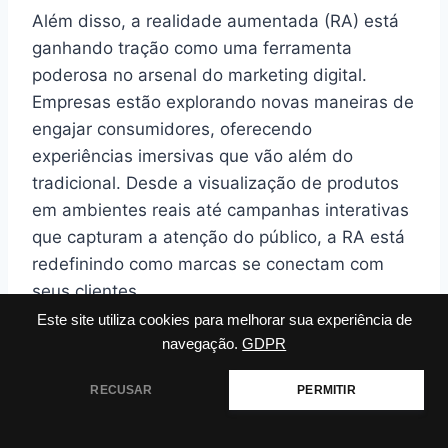
Além disso, a realidade aumentada (RA) está
ganhando tração como uma ferramenta
poderosa no arsenal do marketing digital.
Empresas estão explorando novas maneiras de
engajar consumidores, oferecendo
experiências imersivas que vão além do
tradicional. Desde a visualização de produtos
em ambientes reais até campanhas interativas
que capturam a atenção do público, a RA está
redefinindo como marcas se conectam com
seus clientes.
Este site utiliza cookies para melhorar sua experiência de
navegação.
GDPR
O marketing de voz também está se tornando
uma tendência significativa, impulsionado pelo
RECUSAR
PERMITIR
aumento do uso de assistentes virtuais como
Alexa e Google Assistant. À medida que mais