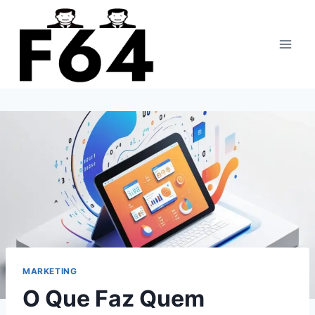
Pular
para
o
Conteúdo
MARKETING
O Que Faz Quem