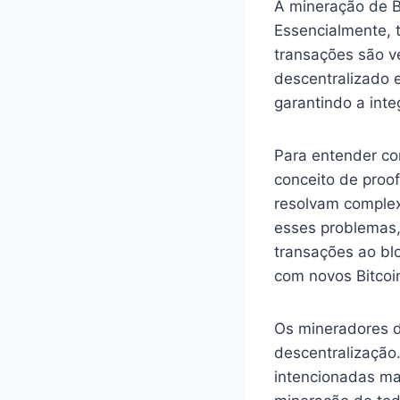
A mineração de B
Essencialmente, 
transações são ve
descentralizado e
garantindo a int
Para entender com
conceito de proo
resolvam complex
esses problemas,
transações ao bl
com novos Bitcoin
Os mineradores d
descentralização
intencionadas man