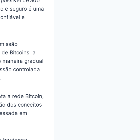
possível devido
do e seguro é uma
onfiável e
emissão
de Bitcoins, a
e maneira gradual
issão controlada
.
a a rede Bitcoin,
ão dos conceitos
eressada em