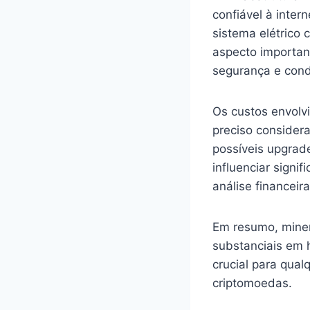
confiável à inte
sistema elétrico 
aspecto important
segurança e cond
Os custos envolv
preciso considera
possíveis upgrade
influenciar signi
análise financeir
Em resumo, miner
substanciais em 
crucial para qua
criptomoedas.