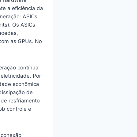
de hardware
te a eficiência da
ineração: ASICs
nits). Os ASICs
omoedas,
 com as GPUs. No
peração contínua
eletricidade. Por
lidade econômica
dissipação de
 de resfriamento
ob controle e
a conexão