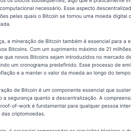
os os blocos subsequentes, algo que é praticamente im
computacional necessário. Esse aspecto descentraliza
zões pelas quais o Bitcoin se tornou uma moeda digital c
ada.
a, a mineração de Bitcoin também é essencial para a 
vos Bitcoins. Com um suprimento máximo de 21 milhões 
e que novos Bitcoins sejam introduzidos no mercado d
guindo um cronograma predefinido. Esse processo de em
inflação e a manter o valor da moeda ao longo do tempo
ação de Bitcoin é um componente essencial que sustent
 a segurança quanto a descentralização. A compreens
proof-of-work é fundamental para qualquer pessoa int
 das criptomoedas.