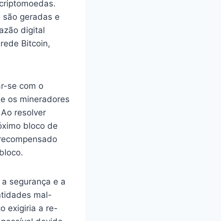
 criptomoedas.
n são geradas e
azão digital
rede Bitcoin,
ar-se com o
ue os mineradores
Ao resolver
óximo bloco de
é recompensado
bloco.
 a segurança e a
ntidades mal-
 exigiria a re-