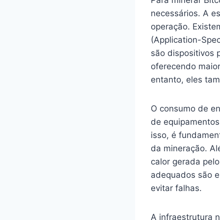
Para minerar Bitc
necessários. A es
operação. Existem
(Application-Spec
são dispositivos
oferecendo maio
entanto, eles ta
O consumo de ener
de equipamentos d
isso, é fundament
da mineração. Alé
calor gerada pel
adequados são es
evitar falhas.
A infraestrutura 