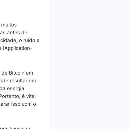
 muitos
ras antes de
icidade, o ruído e
 (Application-
o de Bitcoin em
ode resultar em
da energia
ortanto, é vital
arar isso com o
positivos são