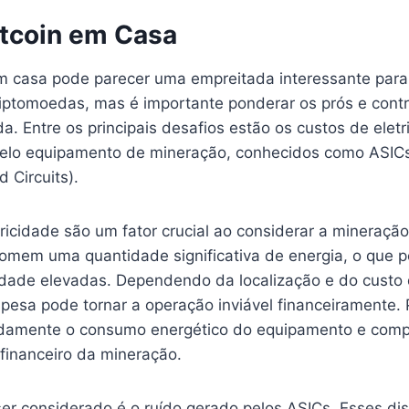
itcoin em Casa
em casa pode parecer uma empreitada interessante para
riptomoedas, mas é importante ponderar os prós e cont
da. Entre os principais desafios estão os custos de eletr
pelo equipamento de mineração, conhecidos como ASICs
d Circuits).
ricidade são um fator crucial ao considerar a mineraçã
omem uma quantidade significativa de energia, o que p
cidade elevadas. Dependendo da localização e do custo 
spesa pode tornar a operação inviável financeiramente. P
adamente o consumo energético do equipamento e comp
 financeiro da mineração.
er considerado é o ruído gerado pelos ASICs. Esses dis