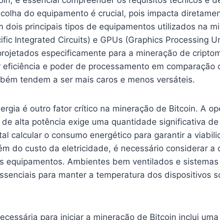
oin, é essencial compreender os requisitos técnicos e 
colha do equipamento é crucial, pois impacta diretamen
 dois principais tipos de equipamentos utilizados na m
ific Integrated Circuits) e GPUs (Graphics Processing U
 projetados especificamente para a mineração de cript
r eficiência e poder de processamento em comparação
mbém tendem a ser mais caros e menos versáteis.
gia é outro fator crítico na mineração de Bitcoin. A o
e alta potência exige uma quantidade significativa de 
al calcular o consumo energético para garantir a viabi
m do custo da eletricidade, é necessário considerar a 
os equipamentos. Ambientes bem ventilados e sistemas
senciais para manter a temperatura dos dispositivos s
necessária para iniciar a mineração de Bitcoin inclui um