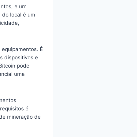
entos, e um
 do local é um
icidade,
s equipamentos. É
 dispositivos e
Bitcoin pode
encial uma
imentos
requisitos é
 de mineração de