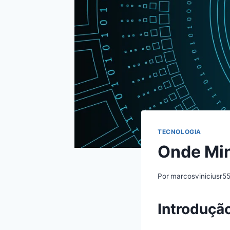
TECNOLOGIA
Onde Min
Por
marcosviniciusr5
Introduçã