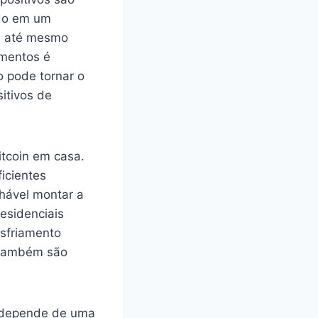
odo em um
 e até mesmo
amentos é
 pode tornar o
itivos de
itcoin em casa.
icientes
hável montar a
esidenciais
esfriamento
 também são
a depende de uma