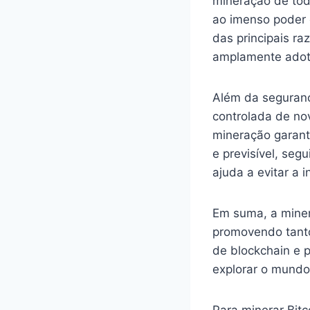
mineração de tod
ao imenso poder 
das principais ra
amplamente adot
Além da seguranç
controlada de no
mineração garant
e previsível, se
ajuda a evitar a 
Em suma, a miner
promovendo tanto
de blockchain e 
explorar o mundo