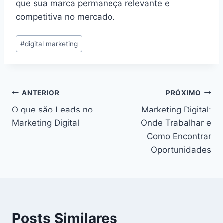
que sua marca permaneça relevante e
competitiva no mercado.
Tags
#
digital marketing
do
Post:
Navegação
ANTERIOR
PRÓXIMO
O que são Leads no
Marketing Digital:
de
Marketing Digital
Onde Trabalhar e
Post
Como Encontrar
Oportunidades
Posts Similares