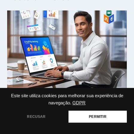
Este site utiliza cookies para melhorar sua experiência de
Quais São os Objetivos do Email
navegação.
GDPR
Marketing
RECUSAR
PERMITIR
Por
marcosviniciusr550
julho 30, 2024