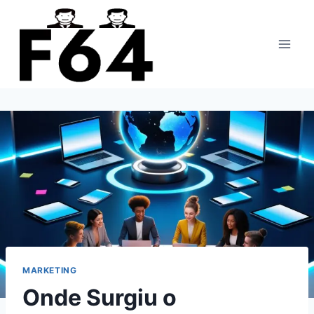
Pular
para
o
Conteúdo
MARKETING
Onde Surgiu o