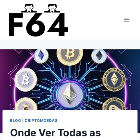
Pular
para
o
Conteúdo
BLOG
|
CRIPTOMOEDAS
Onde Ver Todas as