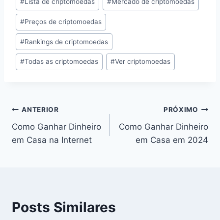
#
Lista de criptomoedas
#
Mercado de criptomoedas
#
Preços de criptomoedas
#
Rankings de criptomoedas
#
Todas as criptomoedas
#
Ver criptomoedas
Navegação
ANTERIOR
PRÓXIMO
Como Ganhar Dinheiro
Como Ganhar Dinheiro
de
em Casa na Internet
em Casa em 2024
Post
Posts Similares