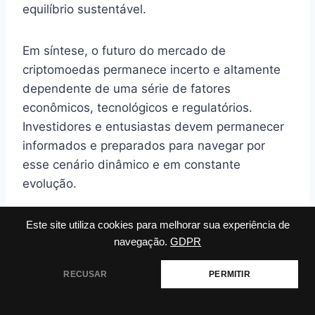
equilíbrio sustentável.
Em síntese, o futuro do mercado de
criptomoedas permanece incerto e altamente
dependente de uma série de fatores
econômicos, tecnológicos e regulatórios.
Investidores e entusiastas devem permanecer
informados e preparados para navegar por
esse cenário dinâmico e em constante
evolução.
Tags
#
cryptocurrency market
Este site utiliza cookies para melhorar sua experiência de
do
navegação.
GDPR
Post:
RECUSAR
PERMITIR
Navegação
ANTERIOR
PRÓXIMO
Para Que Serve Uma
Por que as