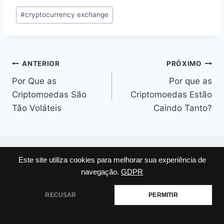
Tags
#
cryptocurrency exchange
do
Post:
Navegação
ANTERIOR
PRÓXIMO
Por Que as
Por que as
de
Criptomoedas São
Criptomoedas Estão
Post
Tão Voláteis
Caindo Tanto?
Este site utiliza cookies para melhorar sua experiência de
Posts Similares
navegação.
GDPR
RECUSAR
PERMITIR