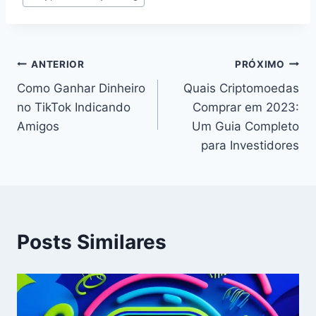
do
Post:
Navegação
ANTERIOR
PRÓXIMO
Como Ganhar Dinheiro
Quais Criptomoedas
de
no TikTok Indicando
Comprar em 2023:
Post
Amigos
Um Guia Completo
para Investidores
Posts Similares