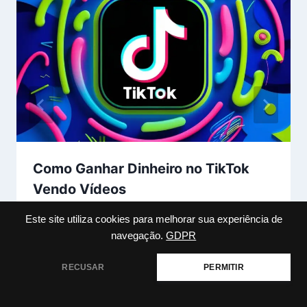
Como Ganhar Dinheiro no TikTok
Vendo Vídeos
Por
marcosviniciusr550
julho 21, 2024
Este site utiliza cookies para melhorar sua experiência de
navegação.
GDPR
RECUSAR
PERMITIR