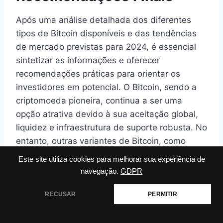
Após uma análise detalhada dos diferentes
tipos de Bitcoin disponíveis e das tendências
de mercado previstas para 2024, é essencial
sintetizar as informações e oferecer
recomendações práticas para orientar os
investidores em potencial. O Bitcoin, sendo a
criptomoeda pioneira, continua a ser uma
opção atrativa devido à sua aceitação global,
liquidez e infraestrutura de suporte robusta. No
entanto, outras variantes de Bitcoin, como
Bitcoin Cash e Bitcoin SV, também apresentam
Este site utiliza cookies para melhorar sua experiência de
características únicas que podem se alinhar
navegação.
GDPR
melhor com diferentes perfis de investimento.
RECUSAR
PERMITIR
Para investidores focados em segurança e