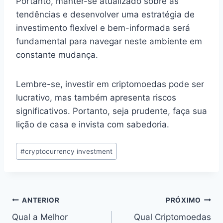
Portanto, manter-se atualizado sobre as
tendências e desenvolver uma estratégia de
investimento flexível e bem-informada será
fundamental para navegar neste ambiente em
constante mudança.
Lembre-se, investir em criptomoedas pode ser
lucrativo, mas também apresenta riscos
significativos. Portanto, seja prudente, faça sua
lição de casa e invista com sabedoria.
Tags
#
cryptocurrency investment
do
Post:
Navegação
ANTERIOR
PRÓXIMO
Qual a Melhor
Qual Criptomoedas