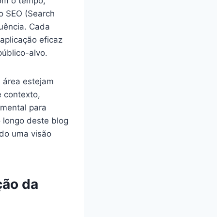
com o tempo,
 o SEO (Search
luência. Cada
aplicação eficaz
úblico-alvo.
a área estejam
 contexto,
amental para
o longo deste blog
ndo uma visão
ção da