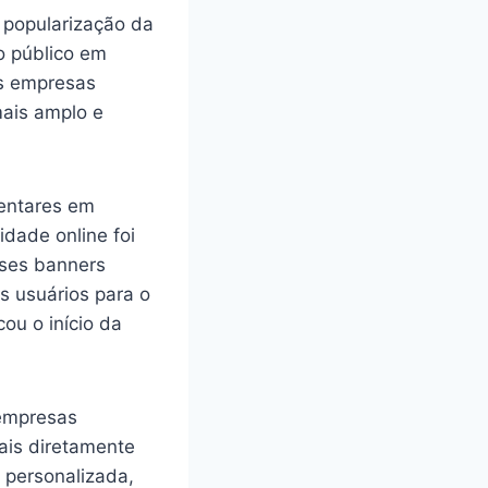
e popularização da
o público em
As empresas
mais amplo e
mentares em
dade online foi
sses banners
 usuários para o
ou o início da
 empresas
ais diretamente
 personalizada,