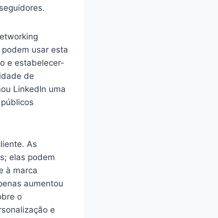
seguidores.
networking
a podem usar esta
o e estabelecer-
cidade de
nou LinkedIn uma
 públicos
liente. As
is; elas podem
de à marca
 apenas aumentou
obre o
rsonalização e