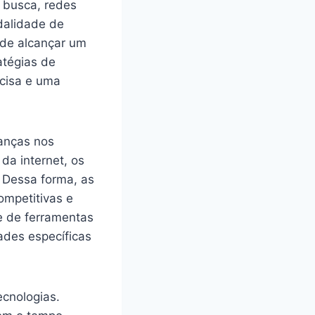
e busca, redes
dalidade de
 de alcançar um
atégias de
ecisa e uma
danças nos
da internet, os
 Dessa forma, as
ompetitivas e
ie de ferramentas
des específicas
ecnologias.