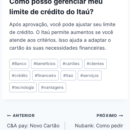
Como posso gerenciar meu
limite de crédito do Itaú?
Após aprovação, você pode ajustar seu limite
de crédito. O Itaú permite aumentos se você
atende aos critérios. Isso ajuda a adaptar o
cartão às suas necessidades financeiras.
Tags
#
Banco
#
benefícios
#
cartões
#
clientes
do
#
crédito
#
financeiro
#
Itaú
#
serviços
Post:
#
tecnologia
#
vantagens
Navegação
ANTERIOR
PRÓXIMO
C&A pay: Novo Cartão
Nubank: Como pedir
de