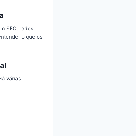
a
sam SEO, redes
 entender o que os
al
á várias