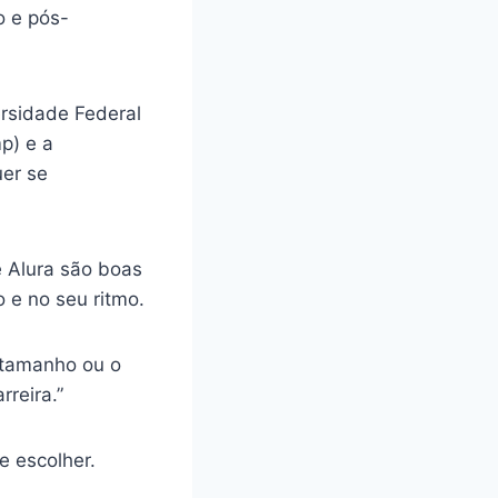
 e pós-
rsidade Federal
p) e a
er se
 Alura são boas
 e no seu ritmo.
o tamanho ou o
rreira.”
e escolher.