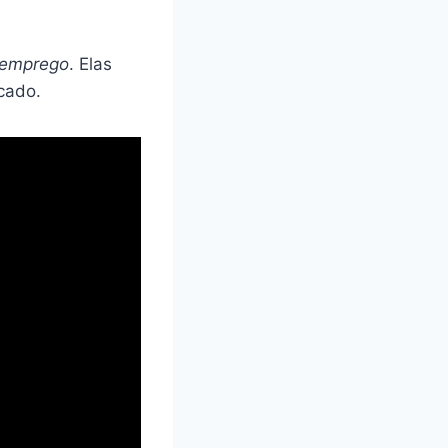
emprego
. Elas
cado.