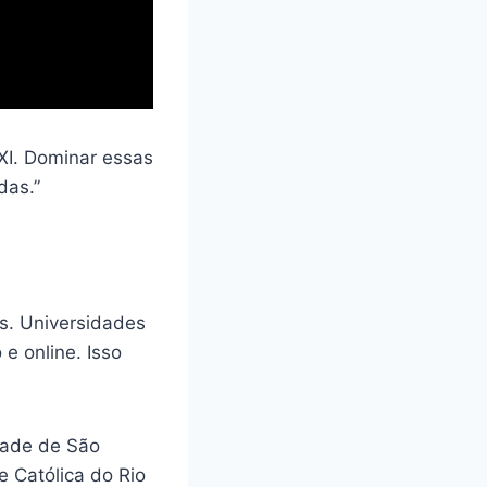
XXI. Dominar essas
das.”
es. Universidades
e online. Isso
dade de São
e Católica do Rio