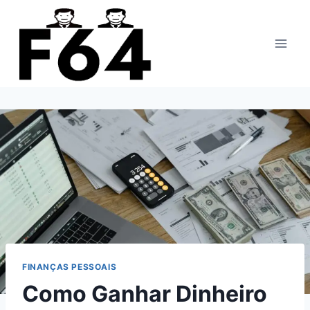
Pular
para
o
Conteúdo
FINANÇAS PESSOAIS
Como Ganhar Dinheiro