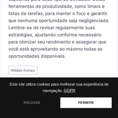
ferramentas de produtividade, como timers e
listas de tarefas, para manter o foco e garantir
que nenhuma oportunidade seja negligenciada.
Lembre-se de revisar regularmente suas
estratégias, ajustando conforme necessário
para otimizar seu rendimento e assegurar que
você está aproveitando ao máximo todas as
oportunidades disponíveis.
Tags
#
Make money
do
Post:
Este site utiliza cookies para melhorar sua experiência de
navegação.
GDPR
Navegação
ANTERIOR
PRÓXIMO
RECUSAR
PERMITIR
Por Que o Marketing
Ganhar Dinheiro em
de
Digital é Importante
Casa: Como Fazer