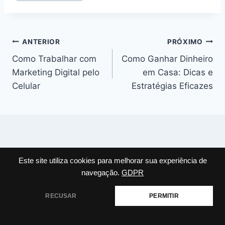
do
Post:
Navegação
ANTERIOR
PRÓXIMO
Como Trabalhar com
Como Ganhar Dinheiro
de
Marketing Digital pelo
em Casa: Dicas e
Post
Celular
Estratégias Eficazes
Posts Similares
Este site utiliza cookies para melhorar sua experiência de
navegação.
GDPR
RECUSAR
PERMITIR