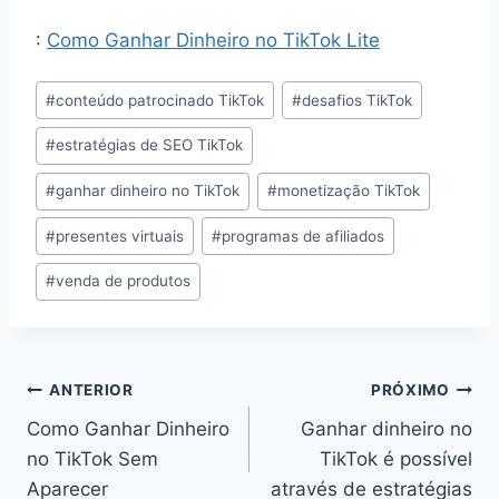
:
Como Ganhar Dinheiro no TikTok Lite
Tags
#
conteúdo patrocinado TikTok
#
desafios TikTok
do
#
estratégias de SEO TikTok
Post:
#
ganhar dinheiro no TikTok
#
monetização TikTok
#
presentes virtuais
#
programas de afiliados
#
venda de produtos
Navegação
ANTERIOR
PRÓXIMO
Como Ganhar Dinheiro
Ganhar dinheiro no
de
no TikTok Sem
TikTok é possível
Post
Aparecer
através de estratégias