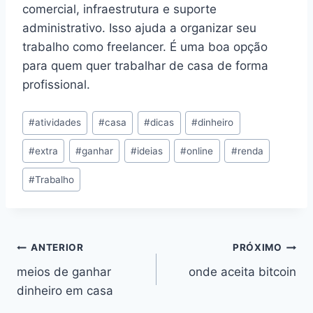
comercial, infraestrutura e suporte
administrativo. Isso ajuda a organizar seu
trabalho como freelancer. É uma boa opção
para quem quer trabalhar de casa de forma
profissional.
Tags
#
atividades
#
casa
#
dicas
#
dinheiro
do
#
extra
#
ganhar
#
ideias
#
online
#
renda
Post:
#
Trabalho
Navegação
ANTERIOR
PRÓXIMO
meios de ganhar
onde aceita bitcoin
de
dinheiro em casa
Post