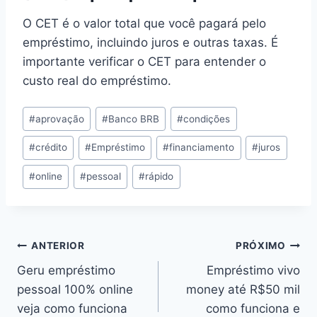
O CET é o valor total que você pagará pelo
empréstimo, incluindo juros e outras taxas. É
importante verificar o CET para entender o
custo real do empréstimo.
Tags
#
aprovação
#
Banco BRB
#
condições
do
#
crédito
#
Empréstimo
#
financiamento
#
juros
Post:
#
online
#
pessoal
#
rápido
Navegação
ANTERIOR
PRÓXIMO
Geru empréstimo
Empréstimo vivo
de
pessoal 100% online
money até R$50 mil
Post
veja como funciona
como funciona e