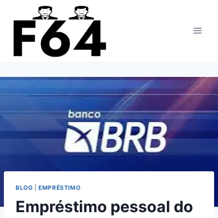
Pular
para
o
Conteúdo
BLOG
|
EMPRÉSTIMO
Empréstimo pessoal do