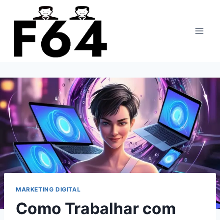
Pular
para
o
Conteúdo
MARKETING DIGITAL
Como Trabalhar com