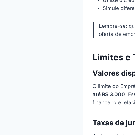
Utilize o cr
Simule difere
Lembre-se: qu
oferta de empr
Limites e
Valores dis
O limite do Empré
até R$ 3.000
. Es
financeiro e rela
Taxas de ju