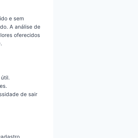
pido e sem
ado. A análise de
alores oferecidos
.
til.
es.
ssidade de sair
 cadastro