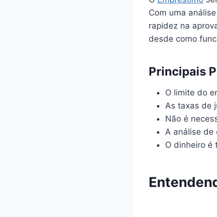
Com uma análise d
rapidez na aprov
desde como funci
Principais 
O limite do 
As taxas de 
Não é necessá
A análise de 
O dinheiro é 
Entendend