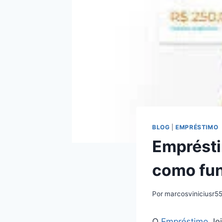
BLOG
|
EMPRÉSTIMO
Empréstim
como fu
Por
marcosviniciusr5
O
Empréstimo
Jei