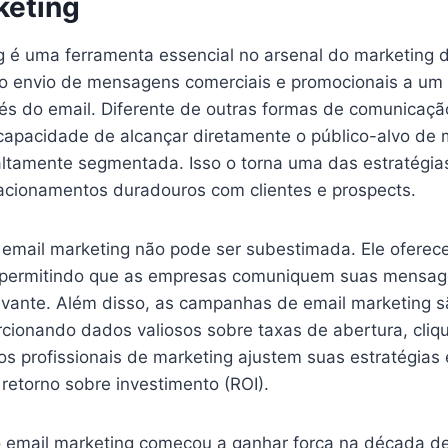
keting
 é uma ferramenta essencial no arsenal do marketing di
lo envio de mensagens comerciais e promocionais a um 
s do email. Diferente de outras formas de comunicação 
capacidade de alcançar diretamente o público-alvo de 
altamente segmentada. Isso o torna uma das estratégia
elacionamentos duradouros com clientes e prospects.
 email marketing não pode ser subestimada. Ele ofer
, permitindo que as empresas comuniquem suas mensa
levante. Além disso, as campanhas de email marketing 
rcionando dados valiosos sobre taxas de abertura, cliq
os profissionais de marketing ajustem suas estratégias
retorno sobre investimento (ROI).
o email marketing começou a ganhar força na década d