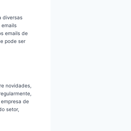
a diversas
 emails
os emails de
 e pode ser
re novidades,
regularmente,
a empresa de
o setor,