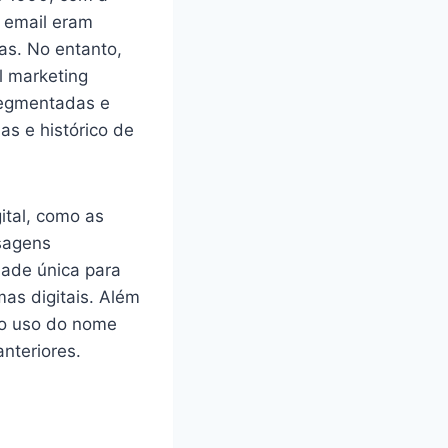
e email eram
as. No entanto,
l marketing
 segmentadas e
s e histórico de
ital, como as
sagens
dade única para
mas digitais. Além
 o uso do nome
nteriores.