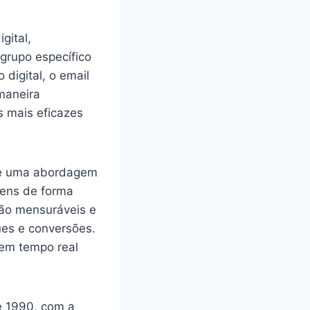
gital,
grupo específico
digital, o email
maneira
s mais eficazes
ece uma abordagem
gens de forma
são mensuráveis e
ues e conversões.
 em tempo real
e 1990, com a