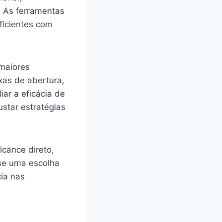
. As ferramentas
ficientes com
 maiores
xas de abertura,
iar a eficácia de
star estratégias
cance direto,
-se uma escolha
ia nas