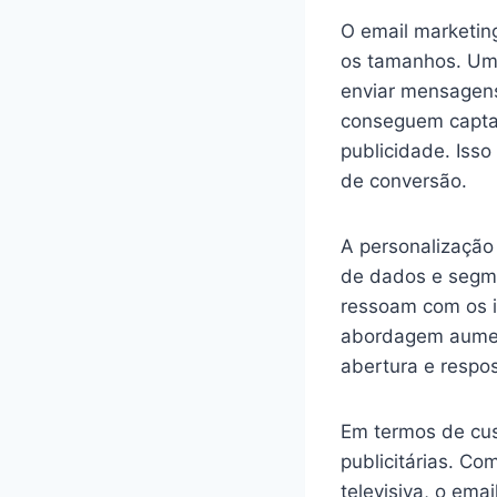
O email marketin
os tamanhos. Um 
enviar mensagens
conseguem captar
publicidade. Iss
de conversão.
A personalização
de dados e segme
ressoam com os i
abordagem aumen
abertura e respos
Em termos de cust
publicitárias. C
televisiva, o ema