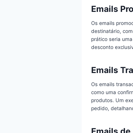
Emails Pr
Os emails promoc
destinatário, co
prático seria um
desconto exclusi
Emails Tr
Os emails transa
como uma confirm
produtos. Um exe
pedido, detalhand
Emails de