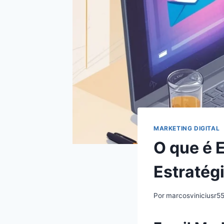
MARKETING DIGITAL
O que é 
Estratég
Por
marcosviniciusr5