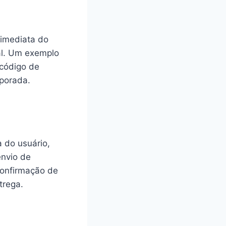
 imediata do
al. Um exemplo
 código de
mporada.
 do usuário,
envio de
confirmação de
trega.