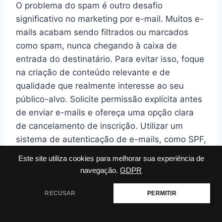
O problema do spam é outro desafio
significativo no marketing por e-mail. Muitos e-
mails acabam sendo filtrados ou marcados
como spam, nunca chegando à caixa de
entrada do destinatário. Para evitar isso, foque
na criação de conteúdo relevante e de
qualidade que realmente interesse ao seu
público-alvo. Solicite permissão explícita antes
de enviar e-mails e ofereça uma opção clara
de cancelamento de inscrição. Utilizar um
sistema de autenticação de e-mails, como SPF,
DKIM e DMARC, também pode ajudar a
Este site utiliza cookies para melhorar sua experiência de
melhorar a reputação do seu domínio e reduzir
navegação.
GDPR
a chance de seus e-mails serem marcados
como spam.
RECUSAR
PERMITIR
Baixas taxas de engajamento são um indicativo