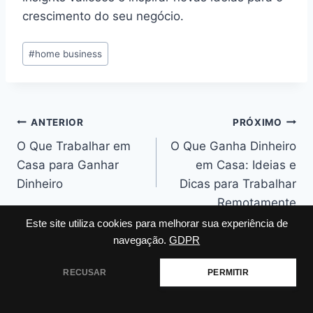
crescimento do seu negócio.
Tags
#
home business
do
Post:
Navegação
ANTERIOR
PRÓXIMO
O Que Trabalhar em
O Que Ganha Dinheiro
de
Casa para Ganhar
em Casa: Ideias e
Post
Dinheiro
Dicas para Trabalhar
Remotamente
Este site utiliza cookies para melhorar sua experiência de
navegação.
GDPR
RECUSAR
PERMITIR
Posts Similares