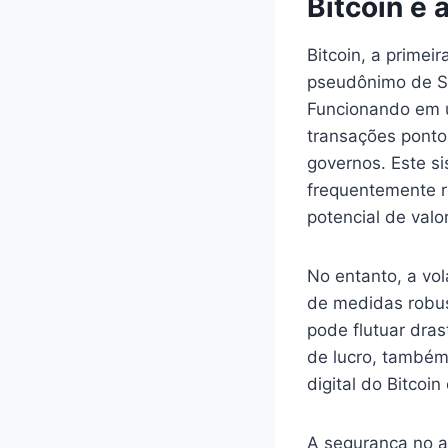
Bitcoin e
Bitcoin, a prime
pseudônimo de Sa
Funcionando em u
transações ponto
governos. Este si
frequentemente r
potencial de valo
No entanto, a vo
de medidas robus
pode flutuar dra
de lucro, também 
digital do Bitcoi
A segurança no a