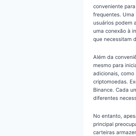
conveniente para
frequentes. Uma d
usuários podem a
uma conexão à int
que necessitam d
Além da conveniên
mesmo para inicia
adicionais, como
criptomoedas. Ex
Binance. Cada um
diferentes neces
No entanto, apesa
principal preocu
carteiras armaze