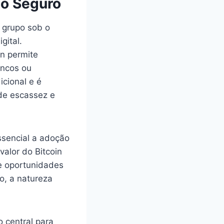
to Seguro
u grupo sob o
gital.
n permite
ancos ou
icional e é
 de escassez e
ssencial a adoção
alor do Bitcoin
e oportunidades
so, a natureza
 central para