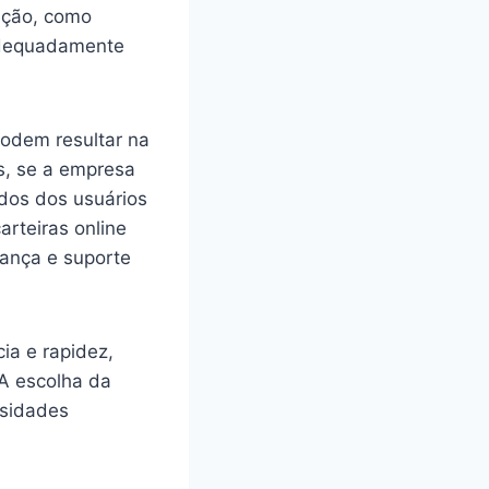
eção, como
 adequadamente
podem resultar na
s, se a empresa
ndos dos usuários
arteiras online
rança e suporte
ia e rapidez,
 A escolha da
ssidades