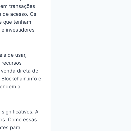
azem transações
e de acesso. Os
de que tenham
 e investidores
eis de usar,
 recursos
 venda direta de
Blockchain.info e
atendem a
significativos. A
icos. Como essas
ntes para