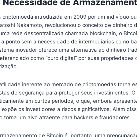
 a Necessidade de Armazenamen
ira criptomoeda introduzida em 2009 por um indivíduo o
toshi Nakamoto, revolucionou o conceito de dinheiro di
ma rede descentralizada chamada blockchain, o Bitcoi
 a ponto sem a necessidade de intermediários como b
stema inovador oferece uma alternativa ao dinheiro trad
eferenciado como “ouro digital” por suas propriedades
rização.
latilidade inerente ao mercado de criptomoedas torna e
tas de segurança para proteger seus investimentos. O v
sticamente em curtos períodos, o que, embora apresent
expõe os investidores a riscos significativos. Além dis
n o torna um alvo atraente para hackers e fraudadores.
rmazenamento de Bitcoin é, portanto, uma preocupação