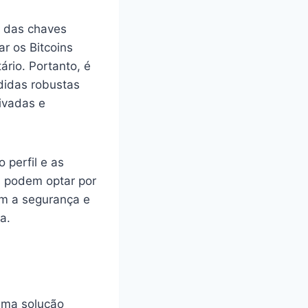
o das chaves
r os Bitcoins
ário. Portanto, é
didas robustas
ivadas e
 perfil e as
s podem optar por
am a segurança e
a.
uma solução