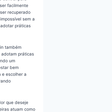
ser facilmente
 ser recuperado
 impossível sem a
adotar práticas
oin também
e adotam práticas
vendo um
 estar bem
 e escolher a
brando
dor que deseje
teiras atuam como