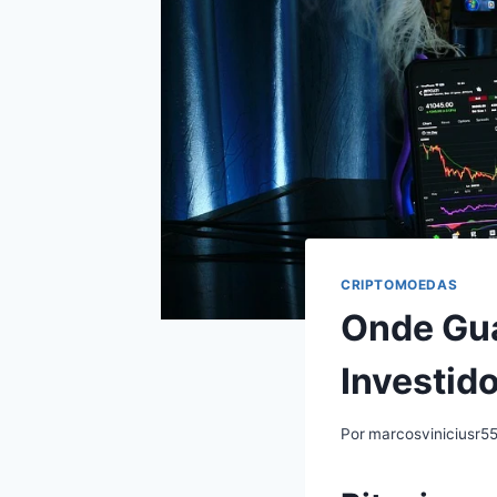
CRIPTOMOEDAS
Onde Gua
Investid
Por
marcosviniciusr5