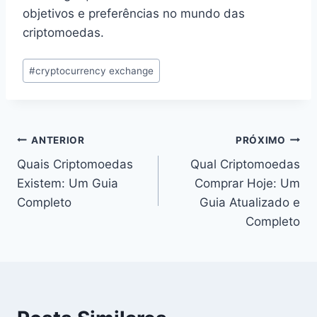
objetivos e preferências no mundo das
criptomoedas.
Tags
#
cryptocurrency exchange
do
Post:
Navegação
ANTERIOR
PRÓXIMO
Quais Criptomoedas
Qual Criptomoedas
de
Existem: Um Guia
Comprar Hoje: Um
Post
Completo
Guia Atualizado e
Completo