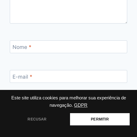
Nome
*
E-mail
*
Este site utiliza cookies para melhorar sua experiência de
navegação.
GDPR
Site
RECUSAR
PERMITIR
Salvar meus dados neste navegador para a
próxima vez que eu comentar.