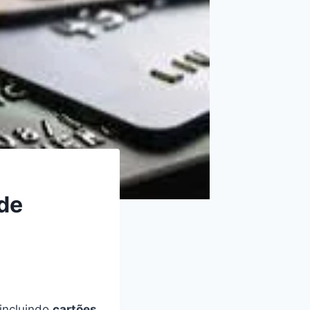
de
 incluindo
cartões