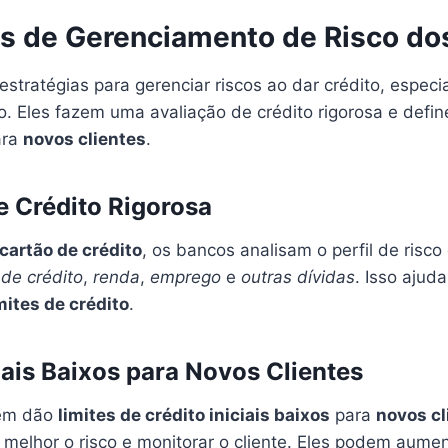
as de Gerenciamento de Risco do
stratégias para gerenciar riscos ao dar crédito, espec
to. Eles fazem uma avaliação de crédito rigorosa e def
ara
novos clientes
.
e Crédito Rigorosa
cartão de crédito
, os bancos analisam o perfil de risco 
 de crédito
,
renda
,
emprego
e
outras dívidas
. Isso ajuda
mites de crédito
.
iais Baixos para Novos Clientes
ém dão
limites de crédito iniciais baixos
para
novos cl
 melhor o risco e monitorar o cliente. Eles podem aument