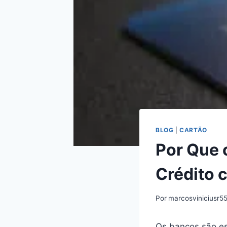
BLOG
|
CARTÃO
Por Que 
Crédito 
Por
marcosviniciusr5
Os bancos são ess