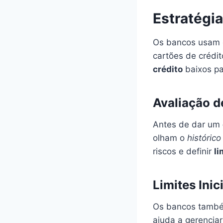
Estratégi
Os bancos usam e
cartões de crédi
crédito
baixos p
Avaliação d
Antes de dar um
olham o
histórico
riscos e definir
li
Limites Inic
Os bancos tamb
ajuda a gerenciar