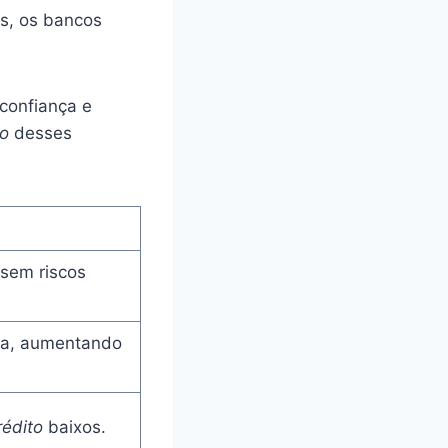
os, os bancos
confiança e
to
desses
 sem riscos
ira, aumentando
rédito
baixos.