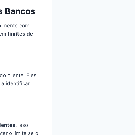
s Bancos
ialmente com
inem
limites de
do cliente. Eles
 a identificar
ientes
. Isso
ar o limite se o