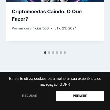
Criptomoedas Caindo: O Que
Fazer?
Por
marcosviniciusr550
julho 23, 2024
Este site utiliza cookies para melhorar sua experiência de
navegação.
GDPR
Deixe um comentário
RECUSAR
PERMITIR
O seu endereço de e-mail não será publicado.
Campos
obrigatórios são marcados com
*