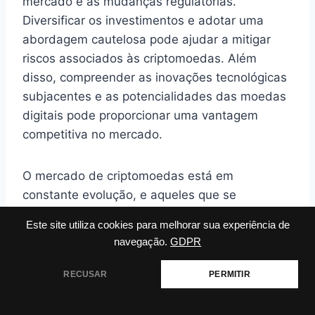
mercado e as mudanças regulatórias.
Diversificar os investimentos e adotar uma
abordagem cautelosa pode ajudar a mitigar
riscos associados às criptomoedas. Além
disso, compreender as inovações tecnológicas
subjacentes e as potencialidades das moedas
digitais pode proporcionar uma vantagem
competitiva no mercado.
O mercado de criptomoedas está em
constante evolução, e aqueles que se
adaptarem às novas realidades poderão
Este site utiliza cookies para melhorar sua experiência de
aproveitar as oportunidades emergentes. O
navegação.
GDPR
futuro das criptomoedas dependerá da
capacidade de resolver desafios atuais e de
RECUSAR
PERMITIR
explorar plenamente as inovações
tecnológicas, consolidando assim seu papel no