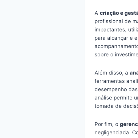
A
criação e gest
profissional de 
impactantes, util
para alcançar e 
acompanhamento c
sobre o investime
Além disso, a
aná
ferramentas analí
desempenho das c
análise permite 
tomada de decisõe
Por fim, o
gerenc
negligenciada. C