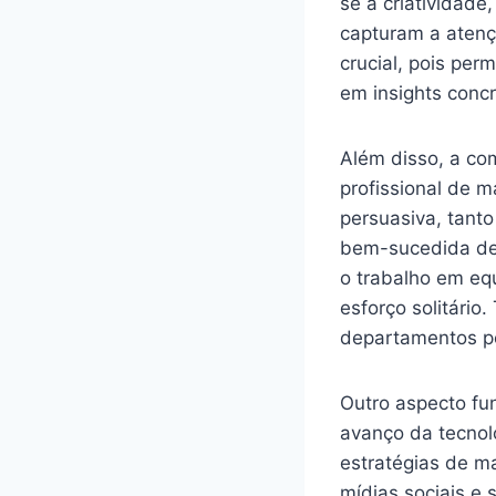
se a criatividad
capturam a atenç
crucial, pois per
em insights concr
Além disso, a co
profissional de m
persuasiva, tant
bem-sucedida de 
o trabalho em eq
esforço solitário
departamentos pod
Outro aspecto fu
avanço da tecnolo
estratégias de m
mídias sociais e