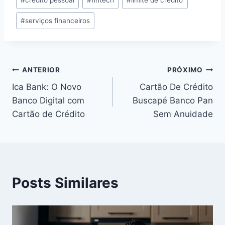
#
crédito pessoal
#
fintech
#
limite de crédito
#
serviços financeiros
Navegação
ANTERIOR
PRÓXIMO
Ica Bank: O Novo
Cartão De Crédito
de
Banco Digital com
Buscapé Banco Pan
Post
Cartão de Crédito
Sem Anuidade
Posts Similares