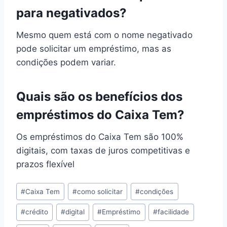
para negativados?
Mesmo quem está com o nome negativado
pode solicitar um empréstimo, mas as
condições podem variar.
Quais são os benefícios dos
empréstimos do Caixa Tem?
Os empréstimos do Caixa Tem são 100%
digitais, com taxas de juros competitivas e
prazos flexível
Tags
#
Caixa Tem
#
como solicitar
#
condições
do
#
crédito
#
digital
#
Empréstimo
#
facilidade
Post: