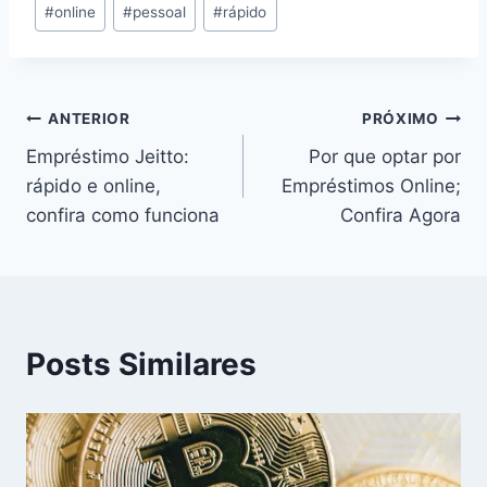
#
online
#
pessoal
#
rápido
Navegação
ANTERIOR
PRÓXIMO
Empréstimo Jeitto:
Por que optar por
de
rápido e online,
Empréstimos Online;
Post
confira como funciona
Confira Agora
Posts Similares