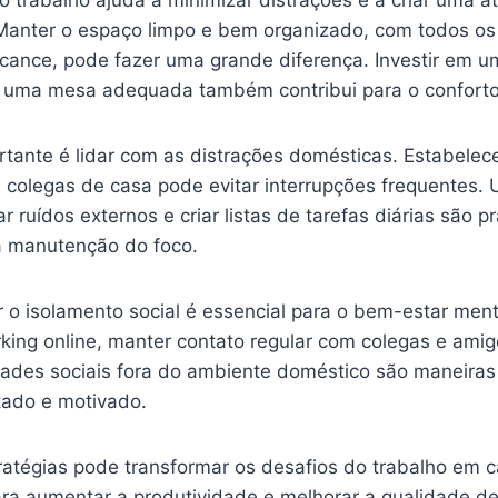
 trabalho ajuda a minimizar distrações e a criar uma a
Manter o espaço limpo e bem organizado, com todos os
lcance, pode fazer uma grande diferença. Investir em u
uma mesa adequada também contribui para o conforto e
tante é lidar com as distrações domésticas. Estabelecer
 colegas de casa pode evitar interrupções frequentes. U
r ruídos externos e criar listas de tarefas diárias são p
a manutenção do foco.
 o isolamento social é essencial para o bem-estar menta
king online, manter contato regular com colegas e amig
dades sociais fora do ambiente doméstico são maneiras
ado e motivado.
ratégias pode transformar os desafios do trabalho em 
ra aumentar a produtividade e melhorar a qualidade d