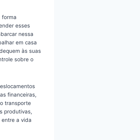
e forma
eender esses
mbarcar nessa
abalhar em casa
 adequem às suas
trole sobre o
 deslocamentos
as financeiras,
ao transporte
s produtivas,
entre a vida