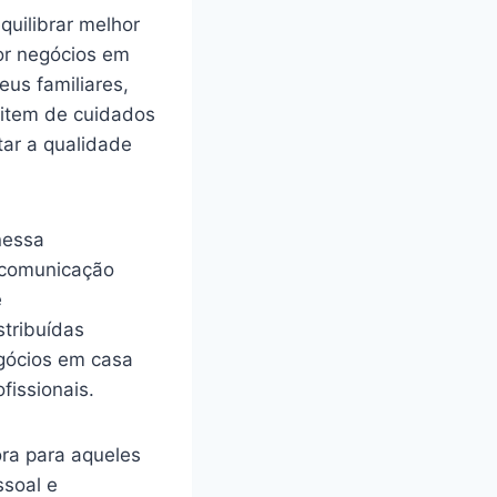
uilibrar melhor
por negócios em
eus familiares,
item de cuidados
tar a qualidade
nessa
e comunicação
e
tribuídas
egócios em casa
fissionais.
ra para aqueles
ssoal e