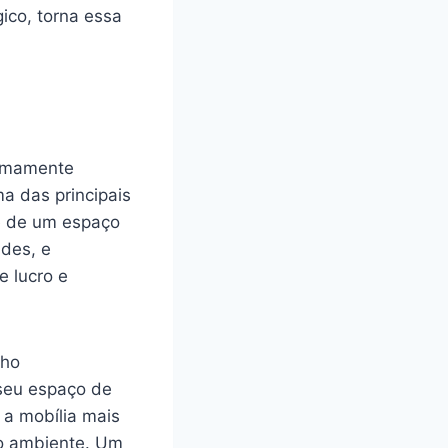
ico, torna essa
remamente
a das principais
de de um espaço
ades, e
 lucro e
lho
 seu espaço de
 a mobília mais
do ambiente. Um