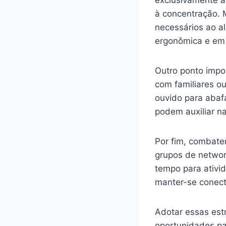
exclusivamente ao
à concentração. 
necessários ao a
ergonômica e em 
Outro ponto impor
com familiares ou
ouvido para abafa
podem auxiliar n
Por fim, combater
grupos de networ
tempo para ativi
manter-se conect
Adotar essas est
oportunidades pa