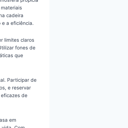
tmosfera propícia
 materiais
ma cadeira
 a eficiência.
 limites claros
tilizar fones de
ráticas que
l. Participar de
os, e reservar
 eficazes de
casa em
e vida. Com